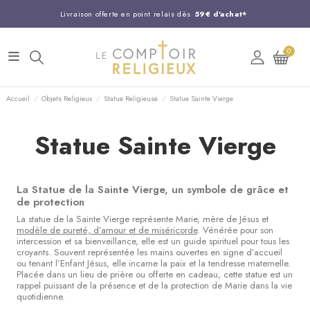
Livraison offerte en point relais dès
59€ d'achat*
Entreprise Française familiale
née en 1844
0
Support client disponible au
03 20 24 74 15
Commandez avant 14H,
expédition le jour même !
Accueil
Objets Religieux
Statue Religieuse
Statue Sainte Vierge
Statue Sainte Vierge
La Statue de la Sainte Vierge, un symbole de grâce et
de protection
La statue de la Sainte Vierge représente Marie, mère de Jésus et
modèle de pureté, d’amour et de miséricorde
. Vénérée pour son
intercession et sa bienveillance, elle est un guide spirituel pour tous les
croyants. Souvent représentée les mains ouvertes en signe d’accueil
ou tenant l’Enfant Jésus, elle incarne la paix et la tendresse maternelle.
Placée dans un lieu de prière ou offerte en cadeau, cette statue est un
rappel puissant de la présence et de la protection de Marie dans la vie
quotidienne.