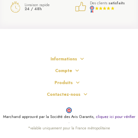
Des clients
satisfaits
albâtre — elle apporte
douceur, beauté et profondeur spirituelle
à tout
Livraison rapide
intérieur chrétien.
24 / 48h
Informations
Compte
Produits
Contactez-nous
Marchand approuvé par la Société des Avis Garantis,
cliquez ici pour vérifier
.
*valable uniquement pour la France métropolitaine