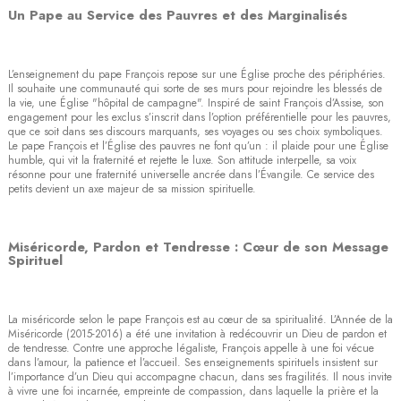
Un Pape au Service des Pauvres et des Marginalisés
L’enseignement du pape François repose sur une Église proche des périphéries.
Il souhaite une communauté qui sorte de ses murs pour rejoindre les blessés de
la vie, une Église "hôpital de campagne". Inspiré de saint François d’Assise, son
engagement pour les exclus s’inscrit dans l’option préférentielle pour les pauvres,
que ce soit dans ses discours marquants, ses voyages ou ses choix symboliques.
Le pape François et l’Église des pauvres ne font qu’un : il plaide pour une Église
humble, qui vit la fraternité et rejette le luxe. Son attitude interpelle, sa voix
résonne pour une fraternité universelle ancrée dans l’Évangile. Ce service des
petits devient un axe majeur de sa mission spirituelle.
Miséricorde, Pardon et Tendresse : Cœur de son Message
Spirituel
La miséricorde selon le pape François est au cœur de sa spiritualité. L’Année de la
Miséricorde (2015-2016) a été une invitation à redécouvrir un Dieu de pardon et
de tendresse. Contre une approche légaliste, François appelle à une foi vécue
dans l’amour, la patience et l’accueil. Ses enseignements spirituels insistent sur
l’importance d’un Dieu qui accompagne chacun, dans ses fragilités. Il nous invite
à vivre une foi incarnée, empreinte de compassion, dans laquelle la prière et la