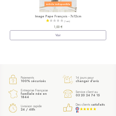
Article indisponible
Image Pape François - 7x12cm
1,00 €
Voir
Paiements
14 jours pour
100% sécurisés
changer d’avis
Entreprise Française
Service client au
familiale née en
03 20 24 74 15
1844
Des clients
satisfaits
Livraison rapide
24 / 48h