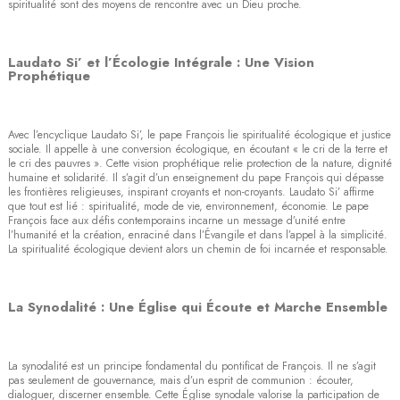
spiritualité sont des moyens de rencontre avec un Dieu proche.
Laudato Si’ et l’Écologie Intégrale : Une Vision
Prophétique
Avec l’encyclique Laudato Si’, le pape François lie spiritualité écologique et justice
sociale. Il appelle à une conversion écologique, en écoutant « le cri de la terre et
le cri des pauvres ». Cette vision prophétique relie protection de la nature, dignité
humaine et solidarité. Il s’agit d’un enseignement du pape François qui dépasse
les frontières religieuses, inspirant croyants et non-croyants. Laudato Si’ affirme
que tout est lié : spiritualité, mode de vie, environnement, économie. Le pape
François face aux défis contemporains incarne un message d’unité entre
l’humanité et la création, enraciné dans l’Évangile et dans l’appel à la simplicité.
La spiritualité écologique devient alors un chemin de foi incarnée et responsable.
La Synodalité : Une Église qui Écoute et Marche Ensemble
La synodalité est un principe fondamental du pontificat de François. Il ne s’agit
pas seulement de gouvernance, mais d’un esprit de communion : écouter,
dialoguer, discerner ensemble. Cette Église synodale valorise la participation de