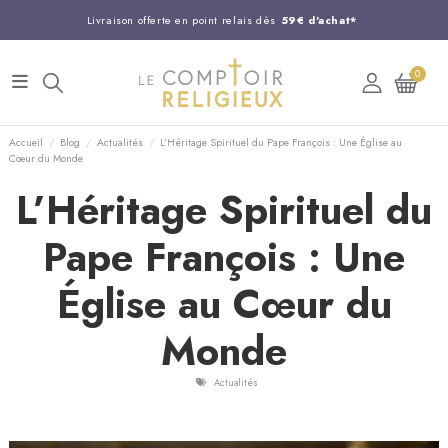
Livraison offerte en point relais dès
59€ d'achat*
Entreprise Française familiale
née en 1844
0
Support client disponible au
03 20 24 74 15
Commandez avant 14H,
expédition le jour même !
Accueil
Blog
Actualités
L’Héritage Spirituel du Pape François : Une Église au
Cœur du Monde
L’Héritage Spirituel du
Pape François : Une
Église au Cœur du
Monde
Actualités